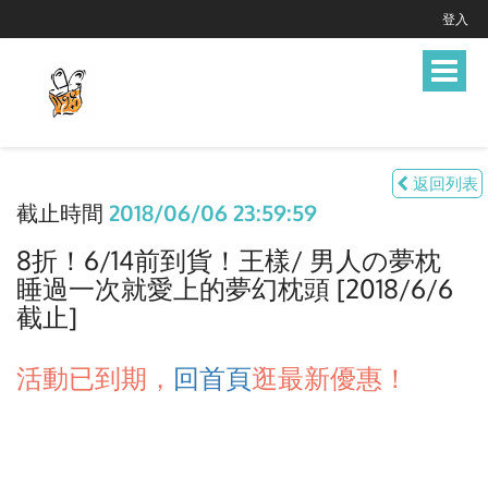
登入
Toggle
navigat
返回列表
截止時間
2018/06/06 23:59:59
8折！6/14前到貨！王樣/ 男人の夢枕
睡過一次就愛上的夢幻枕頭 [2018/6/6
截止]
活動已到期，
回首頁
逛最新優惠！