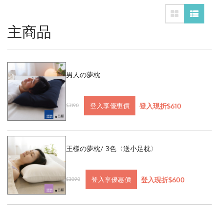
主商品
男人の夢枕
登入現折$610
登入享優惠價
$3190
王樣の夢枕/ 3色〈送小足枕〉
登入現折$600
登入享優惠價
$3090