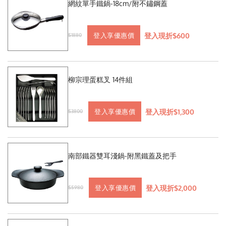
網紋單手鐵鍋-18cm/附不鏽鋼蓋
登入現折$600
登入享優惠價
$1880
柳宗理蛋糕叉 14件組
登入現折$1,300
登入享優惠價
$3800
南部鐵器雙耳淺鍋-附黑鐵蓋及把手
登入現折$2,000
登入享優惠價
$5980