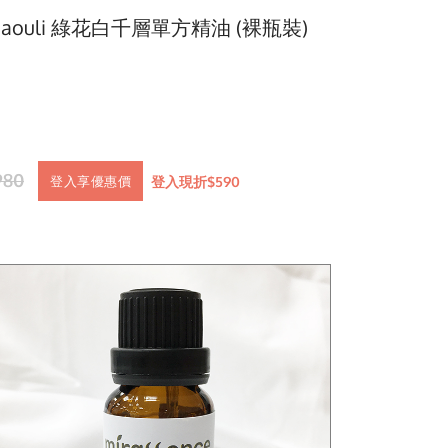
iaouli 綠花白千層單方精油 (裸瓶裝)
980
登入現折$590
登入享優惠價