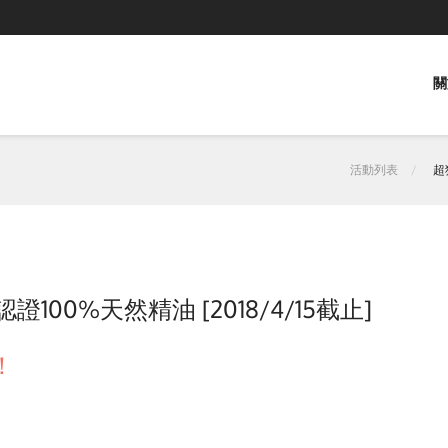
關
活動列表
超
00%天然精油 [2018/4/15截止]
！