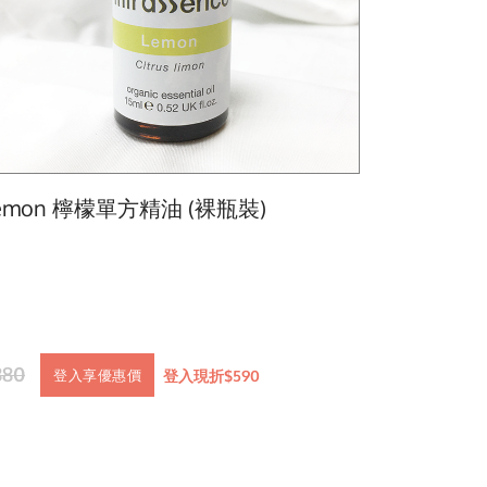
emon 檸檬單方精油 (裸瓶裝)
880
登入現折$590
登入享優惠價