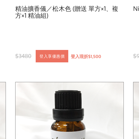
複
精油擴香儀／松木色 (贈送 單方×1、複
N
方×1 精油組)
$3480
$
登入現折$1,500
登入享優惠價