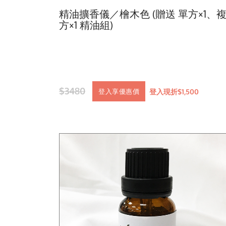
精油擴香儀／檜木色 (贈送 單方×1、
方×1 精油組)
$3480
登入現折$1,500
登入享優惠價