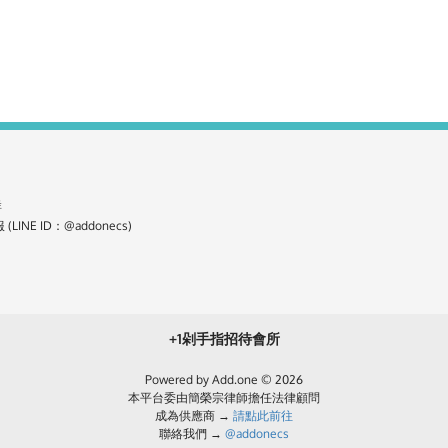
群
 (LINE ID：@addonecs)
+1剁手指招待會所
Powered by Add.one © 2026
本平台委由簡榮宗律師擔任法律顧問
成為供應商 →
請點此前往
聯絡我們 →
@addonecs