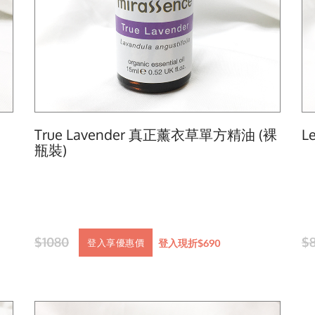
True Lavender 真正薰衣草單方精油 (裸
L
瓶裝)
$1080
$
登入現折$690
登入享優惠價