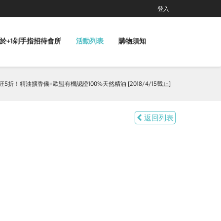
登入
於+1剁手指招待會所
活動列表
購物須知
狂5折！精油擴香儀+歐盟有機認證100%天然精油 [2018/4/15截止]
返回列表