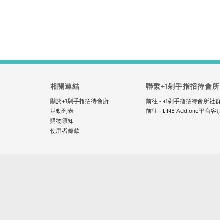
相關連結
聯繫+1剁手指招待會所
關於+1剁手指招待會所
前往 - +1剁手指招待會所社
活動列表
前往 - LINE Add.one平台客服
購物須知
使用者條款