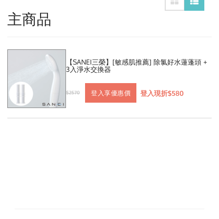
主商品
【SANEI三榮】[敏感肌推薦] 除氯好水蓮蓬頭 +
3入淨水交換器
登入現折$580
登入享優惠價
$2570