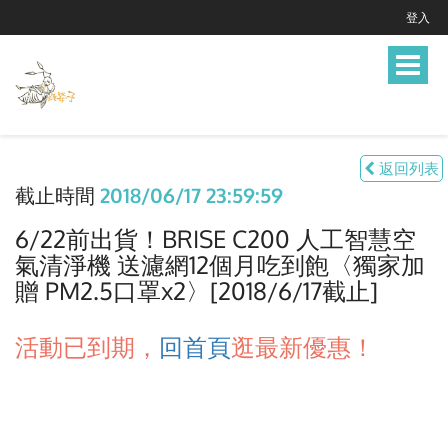
登入
Toggle
navigat
返回列表
截止時間
2018/06/17 23:59:59
6/22前出貨！BRISE C200 人工智慧空
氣清淨機 送濾網12個月吃到飽〈獨家加
贈 PM2.5口罩x2〉[2018/6/17截止]
活動已到期，
回首頁
逛最新優惠！