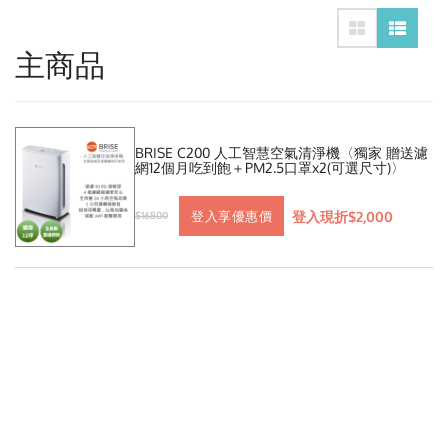
主商品
BRISE C200 人工智慧空氣清淨機〈獨家 贈送濾
網12個月吃到飽＋PM2.5口罩x2(可選尺寸)〉
登入現折$2,000
登入享優惠價
$16800