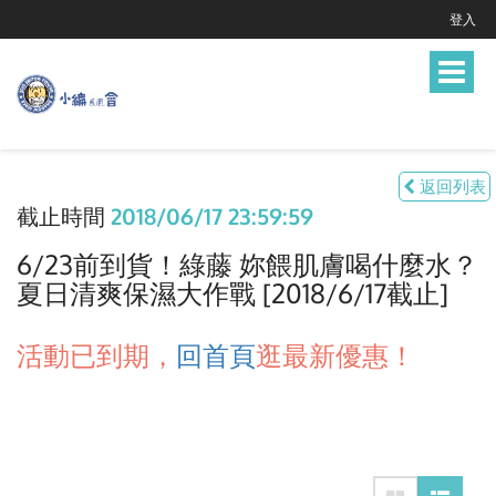
登入
Toggle
navigat
返回列表
截止時間
2018/06/17 23:59:59
6/23前到貨！綠藤 妳餵肌膚喝什麼水？
夏日清爽保濕大作戰 [2018/6/17截止]
活動已到期，
回首頁
逛最新優惠！