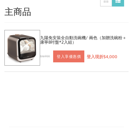
主商品
九陽免安裝全自動洗碗機/ 兩色（加贈洗碗粉＋
康寧8吋盤*2入組）
登入現折$4,000
登入享優惠價
$16900