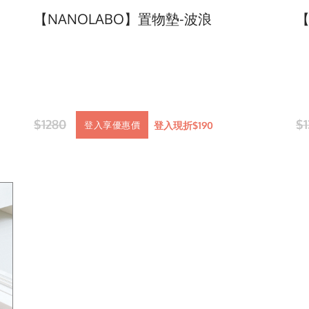
【NANOLABO】置物墊-波浪
【
$1280
$1
登入現折$190
登入享優惠價