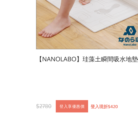
【NANOLABO】珪藻土瞬間吸水地墊
$2780
登入現折$420
登入享優惠價