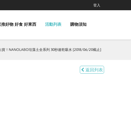
登入
 只推好物 好食 好東西
活動列表
購物須知
出貨！NANOLABO珪藻土全系列 30秒速乾吸水 [2018/06/20截止]
返回列表