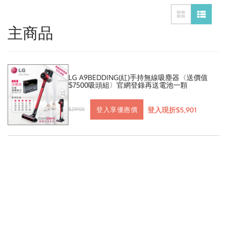
主商品
LG A9BEDDING(紅)手持無線吸塵器〈送價值
$7500吸頭組〉官網登錄再送電池一顆
登入現折$5,901
登入享優惠價
$21900