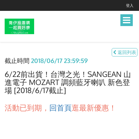
登入
Toggle
navigat
返回列表
截止時間
2018/06/17 23:59:59
6/22前出貨！台灣之光！SANGEAN 山
進電子 MOZART 調頻藍牙喇叭 新色登
場 [2018/6/17截止]
活動已到期，
回首頁
逛最新優惠！