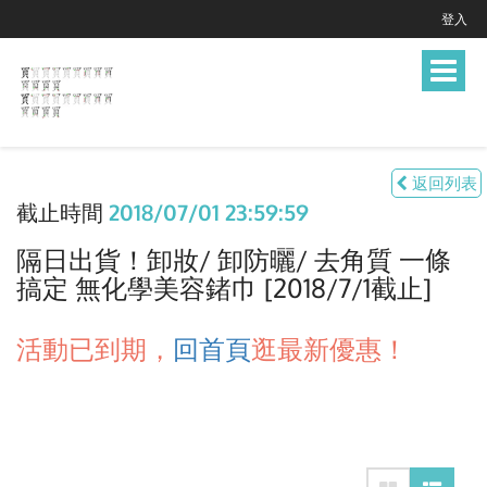
登入
Toggle
navigat
返回列表
截止時間
2018/07/01 23:59:59
隔日出貨！卸妝/ 卸防曬/ 去角質 一條
搞定 無化學美容鍺巾 [2018/7/1截止]
活動已到期，
回首頁
逛最新優惠！