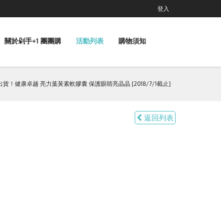
登入
關於剁手+1 團團購
活動列表
購物須知
出貨！健康卓越 亮力葉黃素軟膠囊 保護眼睛亮晶晶 [2018/7/1截止]
返回列表