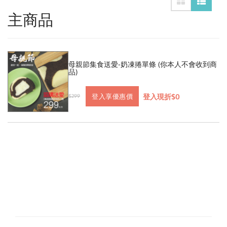
主商品
母親節集食送愛-奶凍捲單條 (你本人不會收到商
品)
登入現折$0
登入享優惠價
$299