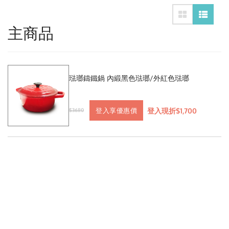
主商品
琺瑯鑄鐵鍋 內緞黑色琺瑯/外紅色琺瑯
登入現折$1,700
登入享優惠價
$3680