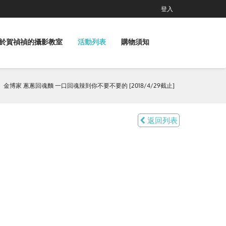
登入
於賀禎禎的攝影教室
活動列表
購物須知
金博家 蔥蔥回魂麵 一口回魂辣到你不要不要的 [2018/4/29截止]
返回列表