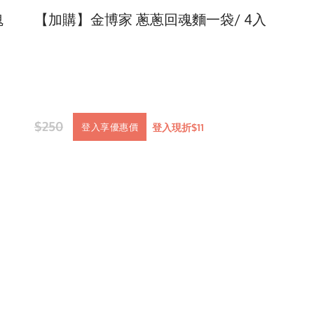
魂
【加購】金博家 蔥蔥回魂麵一袋/ 4入
$250
登入現折$11
登入享優惠價