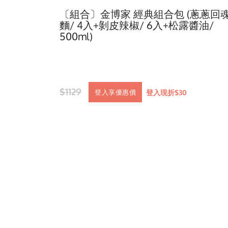
〔組合〕金博家 經典組合包 (蔥蔥回
麵/ 4入+剝皮辣椒/ 6入+松露醬油/
500ml)
$1129
登入現折$30
登入享優惠價