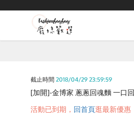
截止時間
2018/04/29 23:59:59
[加開]-金博家 蔥蔥回魂麵 一口回魂
活動已到期，
回首頁
逛最新優惠