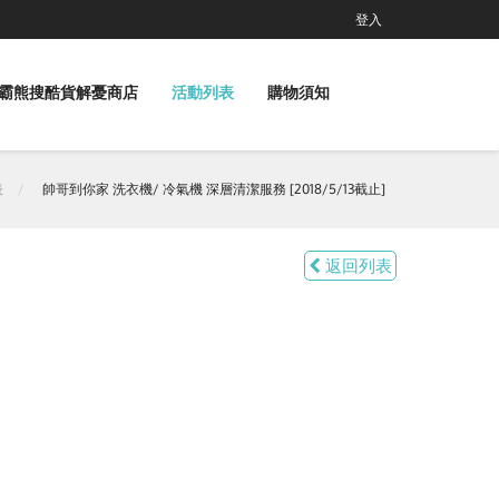
登入
霸熊搜酷貨解憂商店
活動列表
購物須知
表
帥哥到你家 洗衣機/ 冷氣機 深層清潔服務 [2018/5/13截止]
返回列表