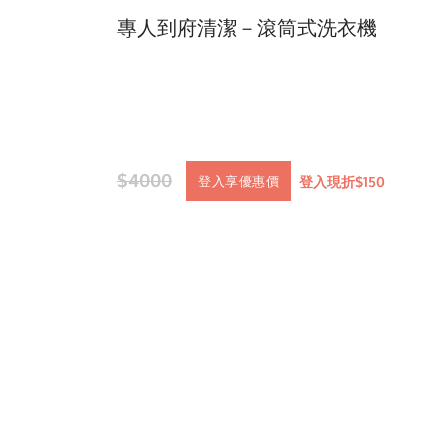
專人到府清潔－滾筒式洗衣機
$4000
登入現折$150
登入享優惠價