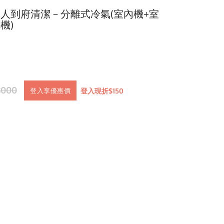
人到府清潔－分離式冷氣(室內機+室
機)
3000
登入現折$150
登入享優惠價