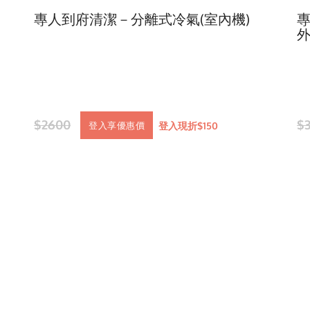
專人到府清潔－分離式冷氣(室內機)
專
外
$2600
$
登入現折$150
登入享優惠價