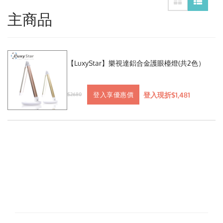
主商品
【LuxyStar】樂視達鋁合金護眼檯燈(共2色）
登入現折$1,481
登入享優惠價
$2680