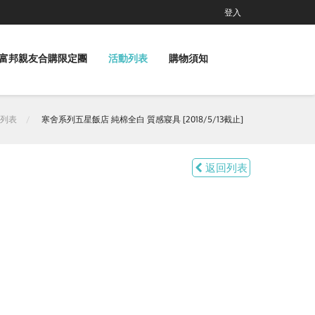
登入
富邦親友合購限定團
活動列表
購物須知
列表
寒舍系列五星飯店 純棉全白 質感寢具 [2018/5/13截止]
返回列表