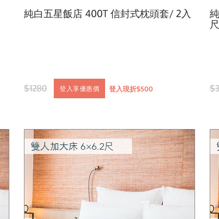
純白五星飯店 400T 信封式枕頭套/ 2入
純
尺
$1280
$
登入現折$500
登入享優惠價