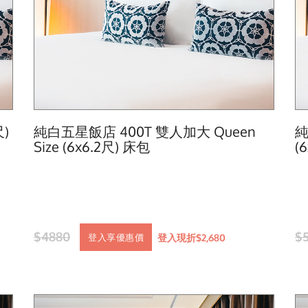
)
純白五星飯店 400T 雙人加大 Queen
純
Size (6x6.2尺) 床包
(
$4880
$
登入現折$2,680
登入享優惠價