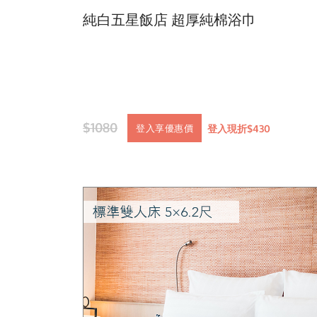
純白五星飯店 超厚純棉浴巾
$1080
登入現折$430
登入享優惠價