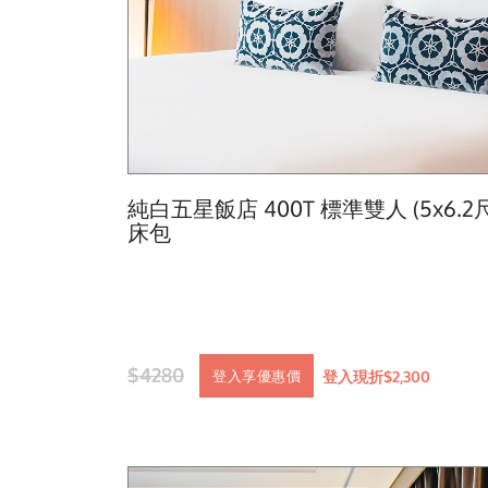
純白五星飯店 400T 標準雙人 (5x6.2尺
床包
$4280
登入現折$2,300
登入享優惠價