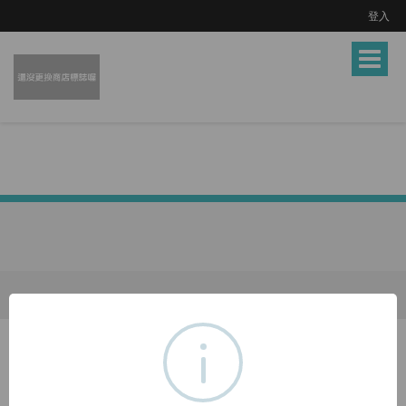
登入
Toggle
navigat