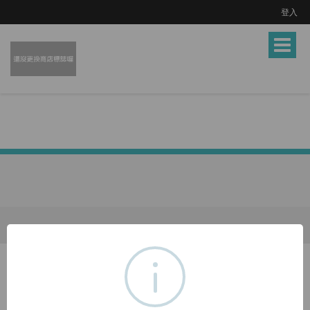
登入
Toggle
navigat