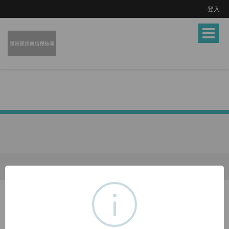
登入
Toggle
navigat