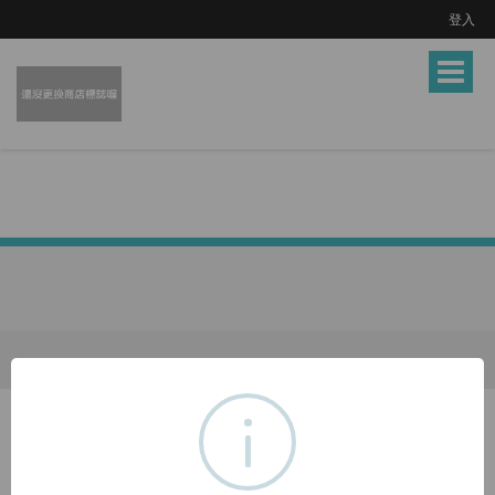
登入
Toggle
navigat