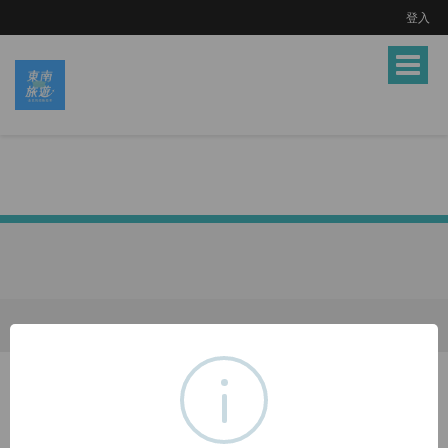
登入
Toggle
navigat