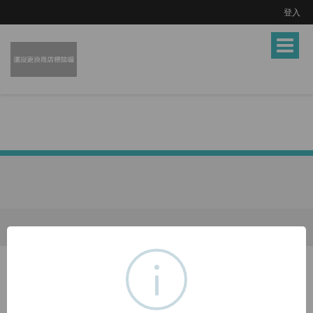
登入
Toggle
navigat