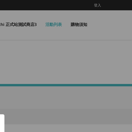
登入
gchi 正式站測試商店3
活動列表
購物須知