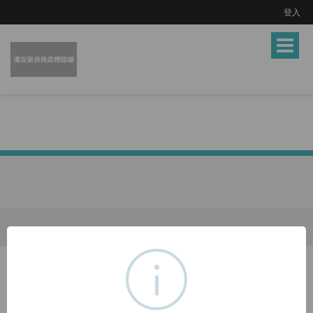
登入
Toggle
navigat