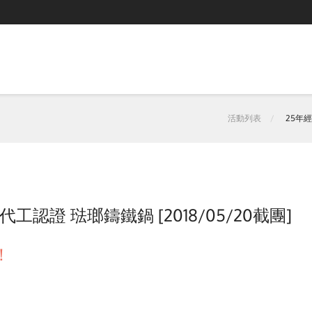
活動列表
25年經
認證 琺瑯鑄鐵鍋 [2018/05/20截團]
！