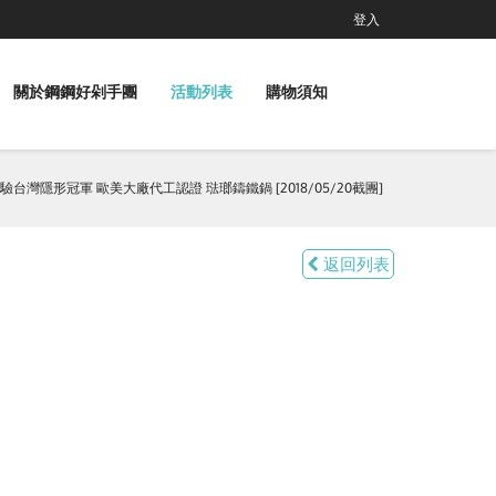
登入
關於鋼鋼好剁手團
活動列表
購物須知
驗台灣隱形冠軍 歐美大廠代工認證 琺瑯鑄鐵鍋 [2018/05/20截團]
返回列表