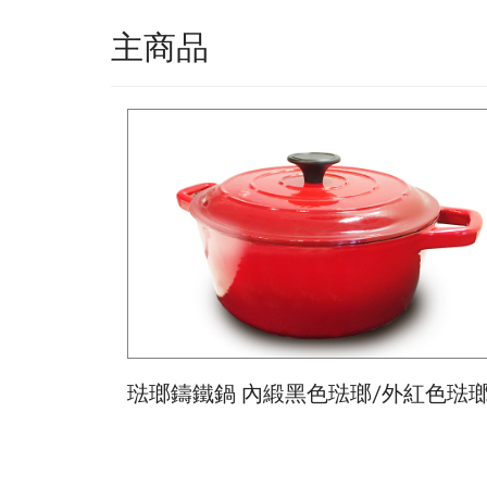
主商品
琺瑯鑄鐵鍋 內緞黑色琺瑯/外紅色琺