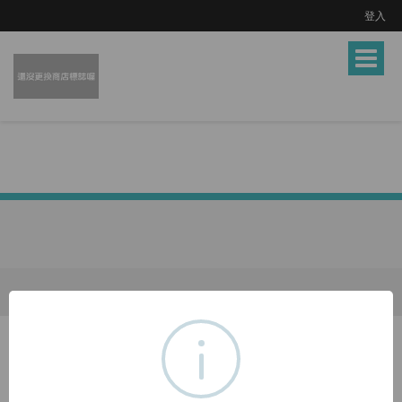
登入
Toggle
navigat