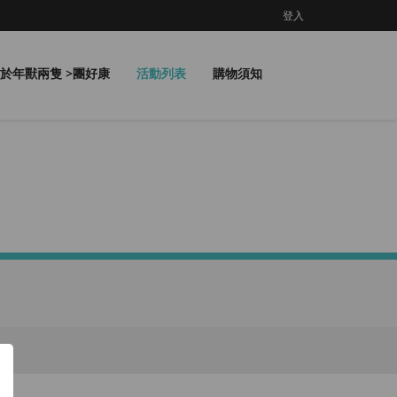
登入
於年獸兩隻 >團好康
活動列表
購物須知