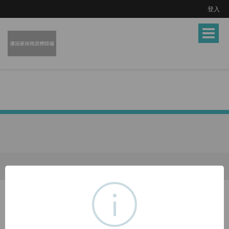
登入
Toggle
navigat