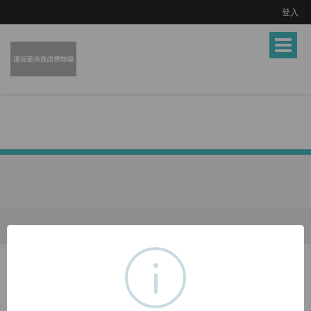
登入
Toggle
navigat