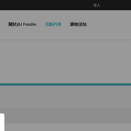
登入
關於J&I Foodie
活動列表
購物須知