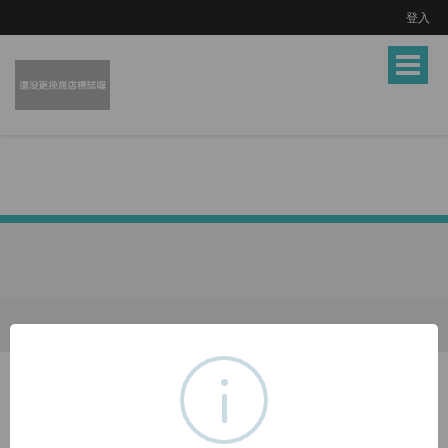
登入
Toggle
navigat