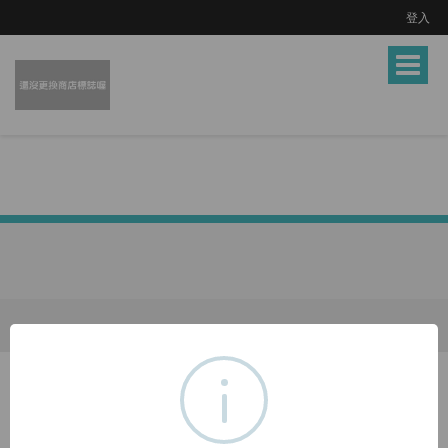
登入
Toggle
navigat