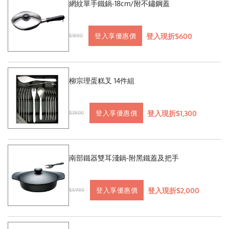
網紋單手鐵鍋-18cm/附不鏽鋼蓋
登入現折$600
登入享優惠價
$1880
柳宗理蛋糕叉 14件組
登入現折$1,300
登入享優惠價
$3800
南部鐵器雙耳淺鍋-附黑鐵蓋及把手
登入現折$2,000
登入享優惠價
$5980