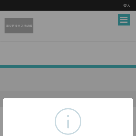
登入
Toggle
navigat