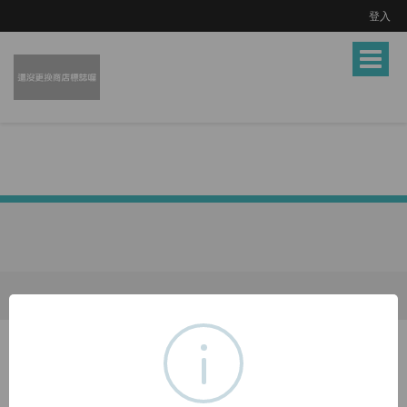
登入
Toggle
navigat