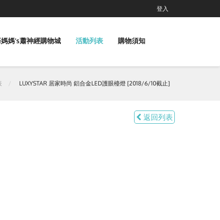
登入
媽媽‘s蕭神經購物城
活動列表
購物須知
表
LUXYSTAR 居家時尚 鋁合金LED護眼檯燈 [2018/6/10截止]
返回列表