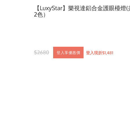
【LuxyStar】樂視達鋁合金護眼檯燈(
2色）
$2680
登入現折$1,481
登入享優惠價