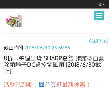
登入
Toggle
navigat
返回列表
截止時間
2018/06/30 23:59:59
8折↘每週出貨 SHARP夏普 旗艦型自動
除菌離子DC遙控電風扇 [2018/6/30截
止]
活動已到期，
回首頁
逛最新優惠！