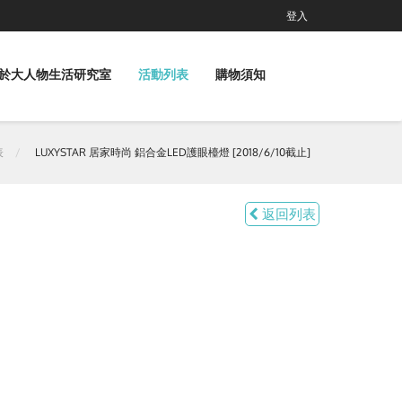
登入
於大人物生活研究室
活動列表
購物須知
表
LUXYSTAR 居家時尚 鋁合金LED護眼檯燈 [2018/6/10截止]
返回列表