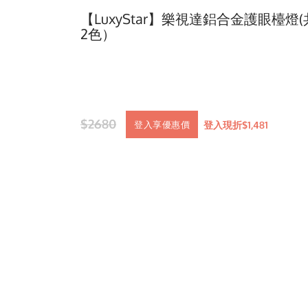
【LuxyStar】樂視達鋁合金護眼檯燈(
2色）
$2680
登入現折$1,481
登入享優惠價