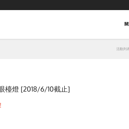
關
活動列
檯燈 [2018/6/10截止]
！