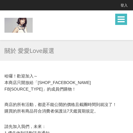
登入
Toggle
navigat
關於 愛愛Love嚴選
哈囉！歡迎加入～
本商店只開放給「[SHOP_FACEBOOK_NAME]
FB[SOURCE_TYPE]」的成員們購物！
商店的所有活動，都是不能公開的價格且截團時間到就沒了！
購買的所有商品符合消費者保護法7天鑑賞期規定。
請先加入我們，未來：