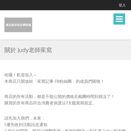
登入
Toggle
navigat
關於 Judy老師茱窩
哈囉！歡迎加入～
本商店只開放給「茱窩記事 FB粉絲團」的成員們購物！
商店的所有活動，都是不能公開的價格且截團時間到就沒了！
購買的所有商品符合消費者保護法7天鑑賞期規定。
請先加入我們，未來：
1.優先收到活動訊息通知
2.有任何問題，都可以聯繫客服（客服時間為一到五早上十一點到晚