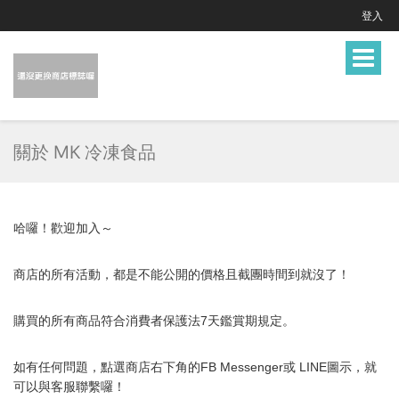
登入
Toggle
navigat
關於 MK 冷凍食品
哈囉！歡迎加入～
商店的所有活動，都是不能公開的價格且截團時間到就沒了！
購買的所有商品符合消費者保護法7天鑑賞期規定。
如有任何問題，點選商店右下角的FB Messenger或 LINE圖示，就
可以與
客服
聯繫囉！