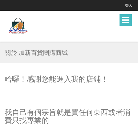
登入
Toggle
navigat
關於 加新百貨團購商城
哈囉！感謝您能進入我的店鋪！
我自己有個宗旨就是買任何東西或者消
費只找專業的