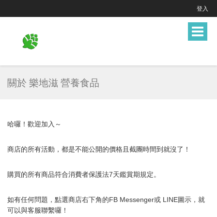
登入
Toggle
navigat
關於 樂地滋 營養食品
哈囉！歡迎加入～
商店的所有活動，都是不能公開的價格且截團時間到就沒了！
購買的所有商品符合消費者保護法7天鑑賞期規定。
如有任何問題，點選商店右下角的FB Messenger或 LINE圖示，就
可以與
客服
聯繫囉！