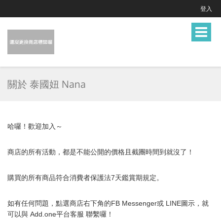
登入
Toggle
navigat
關於 泰國妞 Nana
哈囉！歡迎加入～
商店的所有活動，都是不能公開的價格且截團時間到就沒了！
購買的所有商品符合消費者保護法7天鑑賞期規定。
如有任何問題，點選商店右下角的FB Messenger或 LINE圖示，就
可以與 Add.one平台客服
聯繫囉！