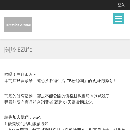
登入
Toggle
navigat
關於 EZlife
哈囉！歡迎加入～
本商店只開放給「隨心所欲過生活 FB粉絲團」的成員們購物！
商店的所有活動，都是不能公開的價格且截團時間到就沒了！
購買的所有商品符合消費者保護法7天鑑賞期規定。
請先加入我們，未來：
1.優先收到活動訊息通知