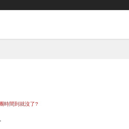
團時間到就沒了?
。