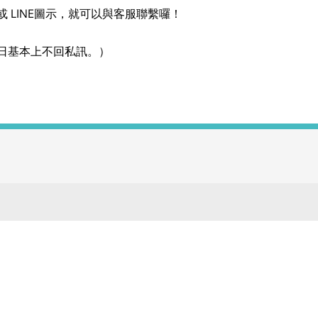
或 LINE圖示，就可以與
客服
聯繫囉！
日基本上不回私訊。）