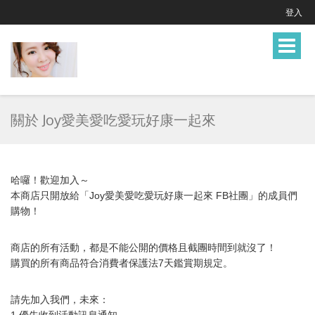
登入
Toggle
navigat
關於 Joy愛美愛吃愛玩好康一起來
哈囉！歡迎加入～
本商店只開放給「Joy愛美愛吃愛玩好康一起來 FB社團」的成員們
購物！
商店的所有活動，都是不能公開的價格且截團時間到就沒了！
購買的所有商品符合消費者保護法7天鑑賞期規定。
請先加入我們，未來：