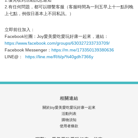
1.優先收到活動訊息通知
2.有任何問題，都可以聯繫客服（客服時間為一到五早上十一點到晚
上七點，例假日基本上不回私訊。）
立即前往加入：
Facebook社團：Joy愛美愛吃愛玩好康一起來，連結：
https://www.facebook.com/groups/630327233733709/
Facebook Messenger：
https://m.me/173350139380636
LINE@：
https://line.me/R/ti/p/%40gdh7366y
相關連結
關於Joy愛美愛吃愛玩好康一起來
活動列表
購物須知
使用者條款